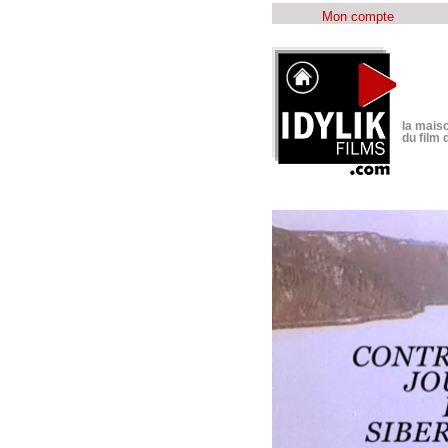
Mon compte
la maiso
du film 