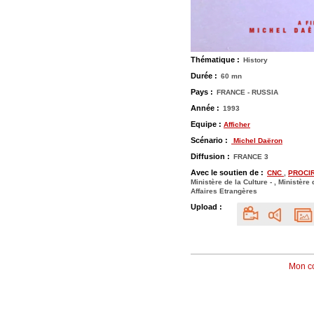
Thématique :
History
Durée :
60 mn
Pays :
FRANCE - RUSSIA
Année :
1993
Equipe :
Afficher
Scénario :
Michel Daëron
Diffusion :
FRANCE 3
Avec le soutien de :
CNC
,
PROCI
Ministère de la Culture - , Ministère
Affaires Etrangères
Upload :
Mon c