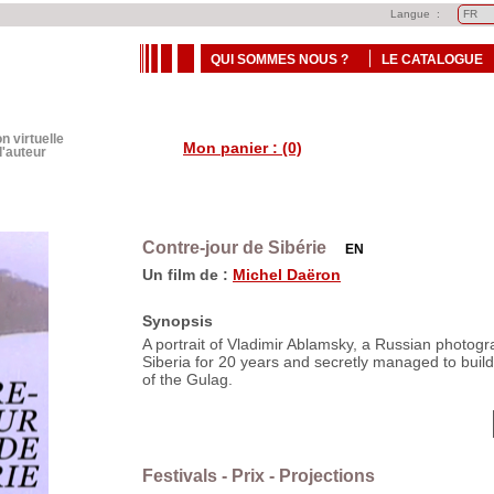
Langue :
QUI SOMMES NOUS ?
LE CATALOGUE
n virtuelle
Mon panier : (0)
d'auteur
Contre-jour de Sibérie
EN
Un film de :
Michel Daëron
Synopsis
A portrait of Vladimir Ablamsky, a Russian photog
Siberia for 20 years and secretly managed to build
of the Gulag.
Festivals - Prix - Projections