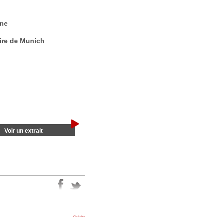
nne
aire de Munich
Voir un extrait