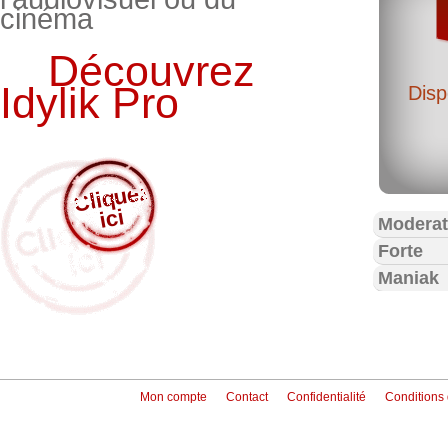
cinéma
Découvrez
Idylik Pro
Disp
Cli
q
u
ez
i
ci
Modera
Forte
Maniak
Mon compte
Contact
Confidentialité
Conditions d