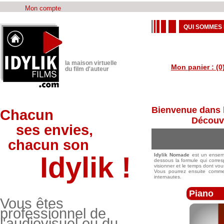
Mon compte
QUI SOMMES 
la maison virtuelle
Mon panier : (0
du film d'auteur
Bienvenue dans l
Chacun
Découvr
ses envies,
chacun son
Idylik !
Idylik Nomade
est un ensemb
dessous la formule qui corre
visionner et le temps dont vou
Vous pourrez ensuite commen
internautes.
Piano
Vous êtes
professionnel de
l'audiovisuel ou du